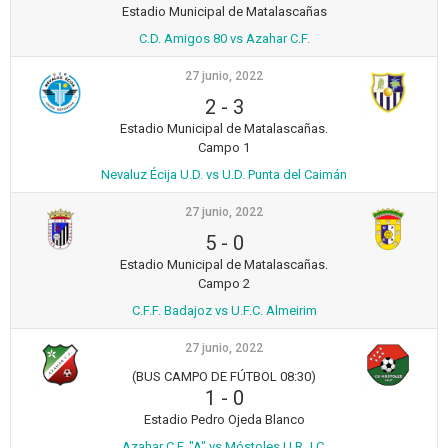
Estadio Municipal de Matalascañas
C.D. Amigos 80 vs Azahar C.F.
27 junio, 2022
2
-
3
Estadio Municipal de Matalascañas.
Campo 1
Nevaluz Écija U.D. vs U.D. Punta del Caimán
27 junio, 2022
5
-
0
Estadio Municipal de Matalascañas.
Campo 2
C.F.F. Badajoz vs U.F.C. Almeirim
27 junio, 2022
(BUS CAMPO DE FÚTBOL 08:30)
1
-
0
Estadio Pedro Ojeda Blanco
Azahar C.F. "A" vs Móstoles U.R.J.C.