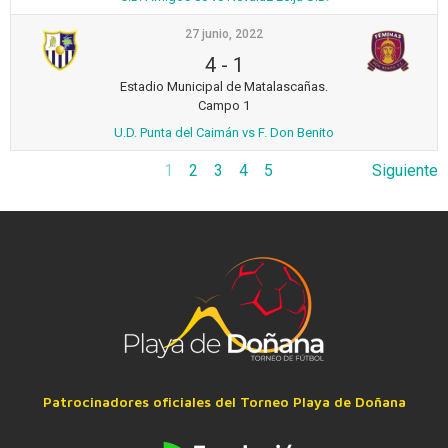
27 junio, 2022
4
-
1
Estadio Municipal de Matalascañas.
Campo 1
U.D. Punta del Caimán vs F. Don Benito
1
2
3
4
5
Siguiente
Patrocinadores oficiales del Torneo Playa de Doñana