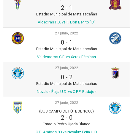
2
-
1
Estadio Municipal de Matalascañas
Algeciras F.S. vs F. Don Benito "B"
27 junio, 2022
0
-
1
Estadio Municipal de Matalascañas
Valdemoros C.F. vs Xerez Féminas
27 junio, 2022
0
-
2
Estadio Municipal de Matalascañas
Nevaluz Écija U.D. vs C.F.F. Badajoz
27 junio, 2022
(BUS CAMPO DE FÚTBOL 16:00)
2
-
0
Estadio Pedro Ojeda Blanco
C.D. Amigos 80 vs Nevaluz Écija U.D.