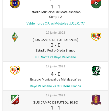
1
-
1
Estadio Municipal de Matalascañas.
Campo 2
Valdemoros C.F. vs Móstoles U.R.J.C. "A"
27 junio, 2022
(BUS CAMPO DE FÚTBOL 09:30)
3
-
0
Estadio Pedro Ojeda Blanco
U.E. Sants vs Rayo Vallecano
27 junio, 2022
4
-
0
Estadio Municipal de Matalascañas
Rayo Vallecano vs C.D. Doña Blanca
27 junio, 2022
(BUS CAMPO DE FÚTBOL 10:30)
1
-
1