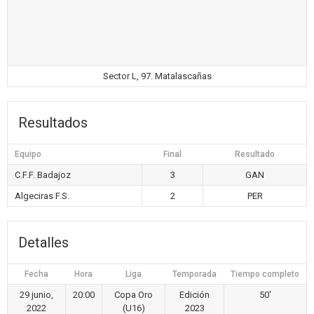
Sector L, 97. Matalascañas
Resultados
Equipo
Final
Resultado
C.F.F. Badajoz
3
GAN
Algeciras F.S.
2
PER
Detalles
Fecha
Hora
Liga
Temporada
Tiempo completo
29 junio,
20:00
Copa Oro
Edición
50'
2022
(U16)
2023