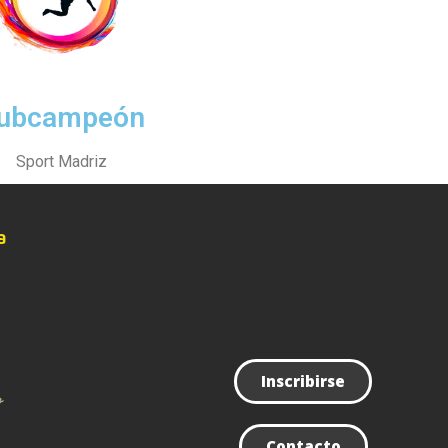
ubcampeón
Sport Madriz
a
Inscribirse
Contacto