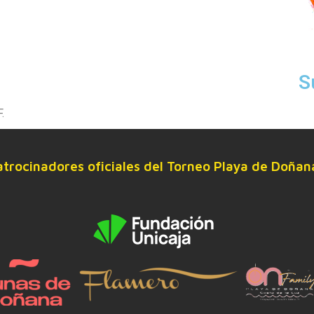
S
.
atrocinadores oficiales del Torneo Playa de Doñan