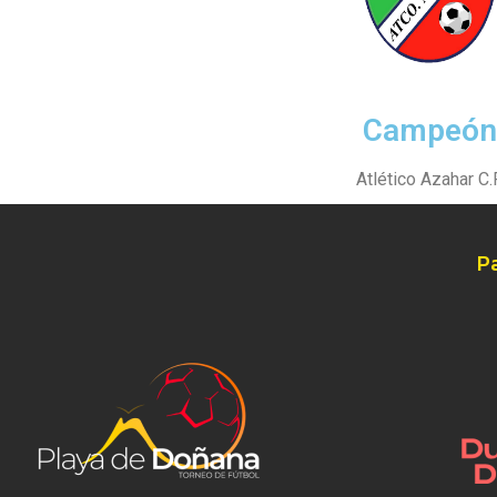
Campeón
Atlético Azahar C.F
P