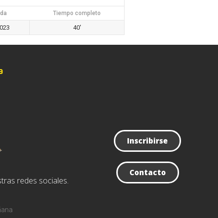
da
Tiempo completo
2023
40'
a
Inscribirse
Contacto
tras redes sociales.
ñana