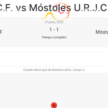
F. vs Móstoles U.R.J.C.
Calendario
Estancia
27 junio, 2022
1
-
1
F.
Mósto
Tiempo completo
Estadio Municipal de Matalascañas. Campo 2