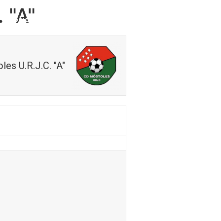
 "A"
Noticias
Contacto
les U.R.J.C. "A"