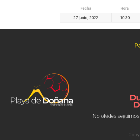
Fecha
Hora
27 junio, 2022
10:30
P
No olvides seguirnos 
Copyr