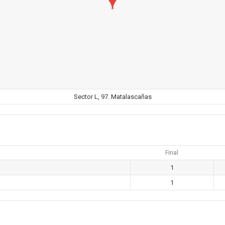
Sector L, 97. Matalascañas
Final
1
1