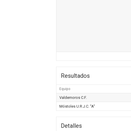
Resultados
Equipo
Valdemoros C.F.
Móstoles U.R.J.C. "A"
Detalles