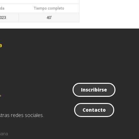
da
Tiempo completo
2023
40'
a
Inscribirse
Contacto
tras redes sociales.
ñana