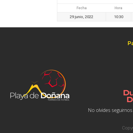
Fecha
Hora
29 junio, 2022
10:30
P
No olvides seguirnos 
Copyr