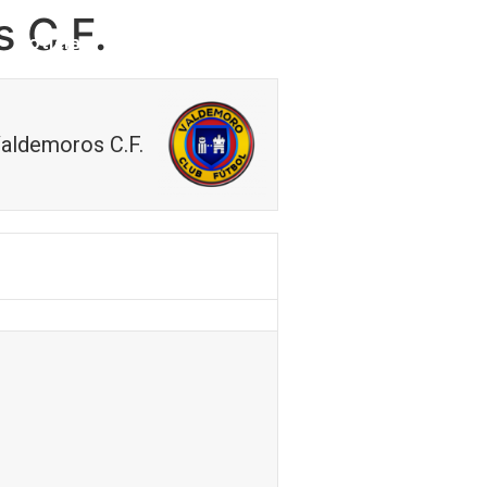
 C.F.
Noticias
Contacto
aldemoros C.F.