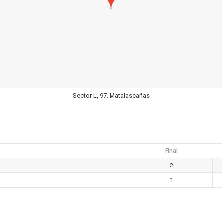
Sector L, 97. Matalascañas
Final
2
1