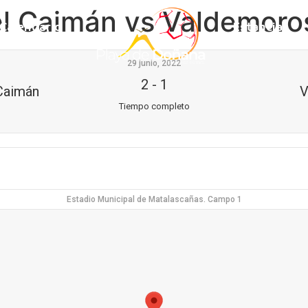
el Caimán vs Valdemoros
Calendario
Estancia
29 junio, 2022
2
-
1
 Caimán
V
Tiempo completo
Estadio Municipal de Matalascañas. Campo 1