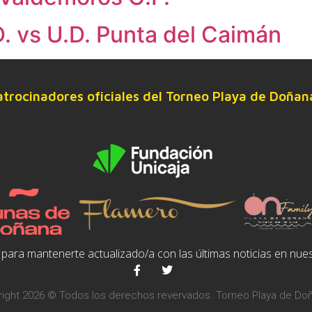
D. vs U.D. Punta del Caimán
atrocinadores oficiales del Torneo Playa de Doñan
para mantenerte actualizado/a con las últimas noticias en nues
ight 2026 © Todos los derechos revervados. Torneo Playa de Do