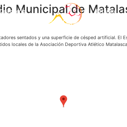
dio Municipal de Matala
Calendario
Estancia
dores sentados y una superficie de césped artificial. El 
tidos locales de la Asociación Deportiva Atlético Matalasc