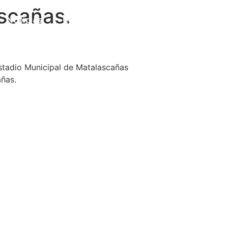
scañas.
Noticias
Contacto
Estadio Municipal de Matalascañas
añas.