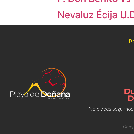
Nevaluz Écija U.
P
No olvides seguirnos 
Copyr