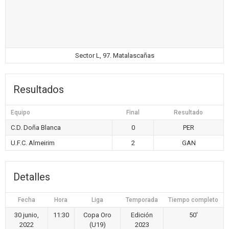
Sector L, 97. Matalascañas
Resultados
Equipo
Final
Resultado
C.D. Doña Blanca
0
PER
U.F.C. Almeirim
2
GAN
Detalles
Fecha
Hora
Liga
Temporada
Tiempo completo
30 junio,
11:30
Copa Oro
Edición
50'
2022
(U19)
2023