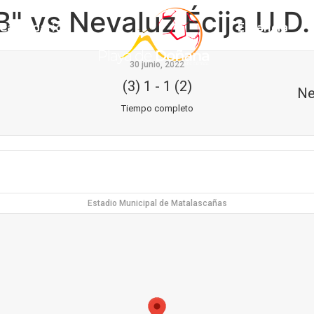
B" vs Nevaluz Écija U.D.
Calendario
Estancia
30 junio, 2022
(3) 1
-
1 (2)
Ne
Tiempo completo
Estadio Municipal de Matalascañas