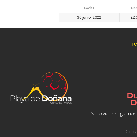
Fecha
Hor
30 junio, 2022
22:
P
No olvides seguirnos 
Copyr