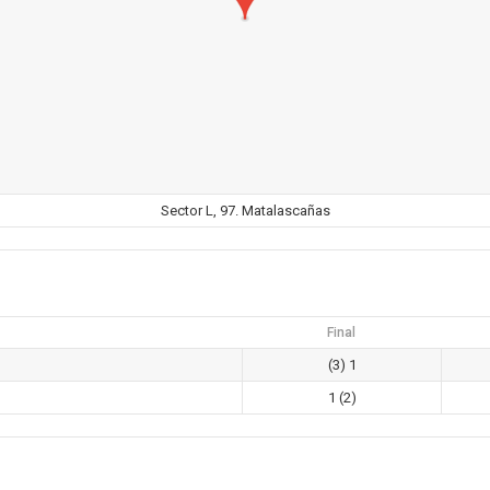
Sector L, 97. Matalascañas
Final
(3) 1
1 (2)