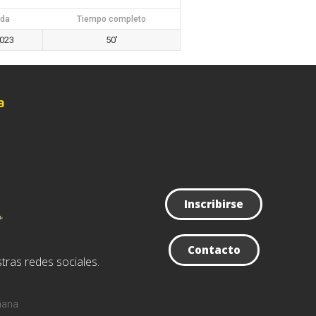
da
Tiempo completo
2023
50'
a
Inscribirse
Contacto
tras redes sociales.
ñana