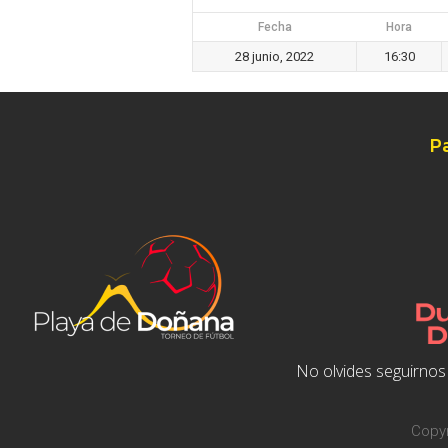
Fecha
Hora
28 junio, 2022
16:30
P
No olvides seguirnos 
Copyr