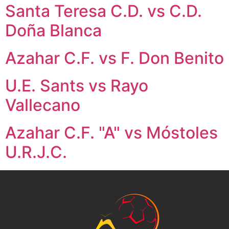
Santa Teresa C.D. vs C.D.
Doña Blanca
Azahar C.F. vs F. Don Benito
U.E. Sants vs Rayo
Vallecano
Azahar C.F. "A" vs Móstoles
U.R.J.C.