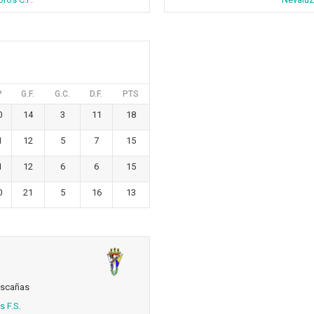
P
G.F.
G.C.
D.F.
PTS
0
14
3
11
18
1
12
5
7
15
1
12
6
6
15
0
21
5
16
13
ascañas
s F.S.