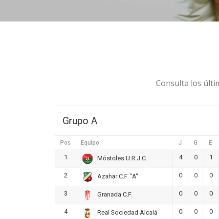
Consulta los últi
Grupo A
Pos
Equipo
J
G
E
1
4
0
1
Móstoles U.R.J.C.
2
0
0
0
Azahar C.F. "A"
3
0
0
0
Granada C.F.
4
0
0
0
Real Sociedad Alcalá