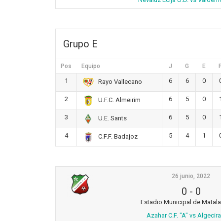
Grupo E
Pos
Equipo
J
G
E
1
6
6
0
Rayo Vallecano
2
6
5
0
U.F.C. Almeirim
3
6
5
0
U.E. Sants
4
5
4
1
C.F.F. Badajoz
26 junio, 2022
0
-
0
Estadio Municipal de Matal
Azahar C.F. "A" vs Algecira