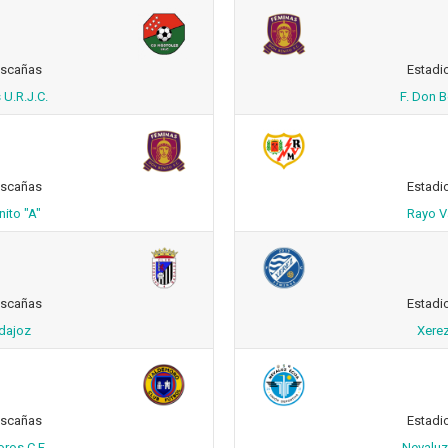
ascañas
Estadi
 U.R.J.C.
F. Don B
ascañas
Estadi
nito "A"
Rayo Va
ascañas
Estadi
adajoz
Xerez
ascañas
Estadi
oros C.F.
Nevaluz 