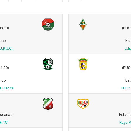
8:30)
(BUS
anco
Est
U.R.J.C.
U.E
1:30)
(BUS
anco
Est
ña Blanca
U.F.C
ascañas
Estadi
. "A"
Rayo V