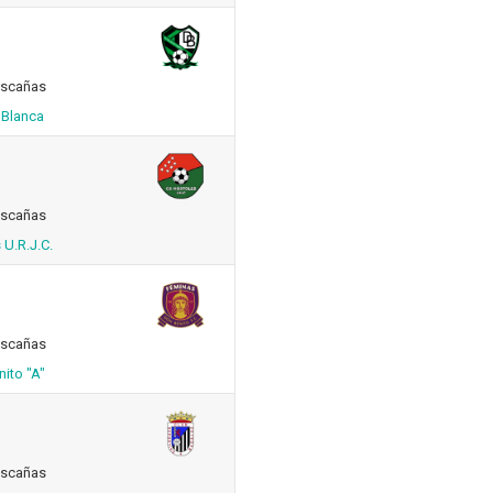
ascañas
 Blanca
ascañas
 U.R.J.C.
ascañas
nito "A"
ascañas