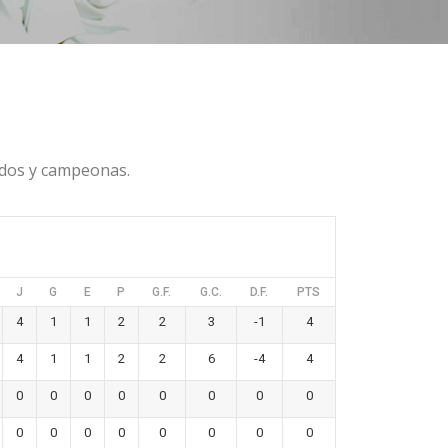
cados y campeonas.
J
G
E
P
G.F.
G.C.
D.F.
PTS
4
1
1
2
2
3
-1
4
4
1
1
2
2
6
-4
4
0
0
0
0
0
0
0
0
0
0
0
0
0
0
0
0