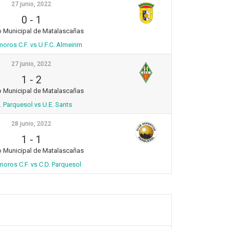
27 junio, 2022
0
-
1
o Municipal de Matalascañas
oros C.F. vs U.F.C. Almeirim
27 junio, 2022
1
-
2
o Municipal de Matalascañas
. Parquesol vs U.E. Sants
28 junio, 2022
1
-
1
o Municipal de Matalascañas
oros C.F. vs C.D. Parquesol