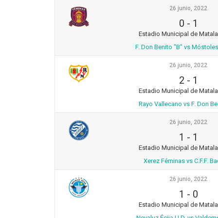
26 junio, 2022
0
-
1
Estadio Municipal de Matal
F. Don Benito "B" vs Móstoles
26 junio, 2022
2
-
1
Estadio Municipal de Matal
Rayo Vallecano vs F. Don Be
26 junio, 2022
1
-
1
Estadio Municipal de Matal
Xerez Féminas vs C.F.F. B
26 junio, 2022
1
-
0
Estadio Municipal de Matal
Nevaluz Écija U.D. vs Valdem