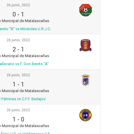
26 junio, 2022
0
-
1
o Municipal de Matalascañas
enito "B" vs Móstoles U.R.J.C.
26 junio, 2022
2
-
1
o Municipal de Matalascañas
llecano vs F. Don Benito "A"
26 junio, 2022
1
-
1
o Municipal de Matalascañas
 Féminas vs C.F.F. Badajoz
26 junio, 2022
1
-
0
o Municipal de Matalascañas
Écija U.D. vs Valdemoros C.F.