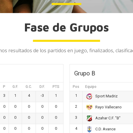
Fase de Grupos
mos resultados de los partidos en juego, finalizados, clasifi
Grupo B
P
G.F.
G.C.
D.F.
PTS
Pos
Equipo
3
1
4
-3
1
1
Sport Madriz
0
0
0
0
0
2
Rayo Vallecano
0
0
0
0
0
3
Azahar C.F. "B"
0
0
0
0
0
4
C.D. Avance