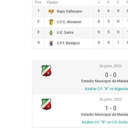
Pos
Equipo
J
G
E
1
6
6
0
Rayo Vallecano
2
6
5
0
U.F.C. Almeirim
3
6
5
0
U.E. Sants
4
5
4
1
C.F.F. Badajoz
26 junio, 2022
0
-
0
Estadio Municipal de Matal
Azahar C.F. "A" vs Algecira
26 junio, 2022
1
-
0
Estadio Municipal de Matal
Azahar C.F. "B" vs C.D. Doña