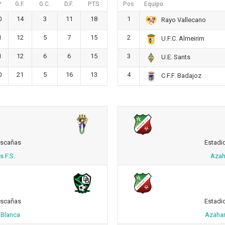
P
G.F.
G.C.
D.F.
PTS
Pos
Equipo
0
14
3
11
18
1
Rayo Vallecano
1
12
5
7
15
2
U.F.C. Almeirim
1
12
6
6
15
3
U.E. Sants
0
21
5
16
13
4
C.F.F. Badajoz
ascañas
Estadi
s F.S.
Azaha
ascañas
Estadi
 Blanca
Azahar