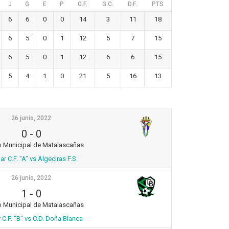
J
G
E
P
G.F.
G.C.
D.F.
PTS
6
6
0
0
14
3
11
18
6
5
0
1
12
5
7
15
6
5
0
1
12
6
6
15
5
4
1
0
21
5
16
13
26 junio, 2022
0
-
0
o Municipal de Matalascañas
r C.F. "A" vs Algeciras F.S.
26 junio, 2022
1
-
0
o Municipal de Matalascañas
 C.F. "B" vs C.D. Doña Blanca