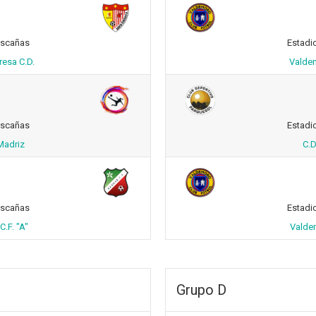
ascañas
Estadi
resa C.D.
Valdem
ascañas
Estadi
Madriz
C.D
ascañas
Estadi
C.F. "A"
Valdem
Grupo D