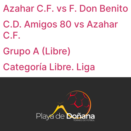
Azahar C.F. vs F. Don Benito
C.D. Amigos 80 vs Azahar
C.F.
Grupo A (Libre)
Categoría Libre. Liga