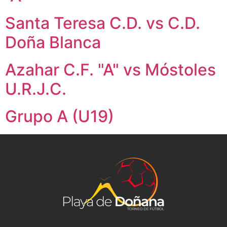
Santa Teresa C.D. vs C.D.
Doña Blanca
Azahar C.F. "A" vs Móstoles
U.R.J.C.
Grupo A (U19)