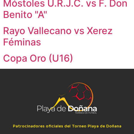
Móstoles U.R.J.C. vs F. Don
Benito "A"
Rayo Vallecano vs Xerez
Féminas
Copa Oro (U16)
Patrocinadores oficiales del Torneo Playa de Doñana