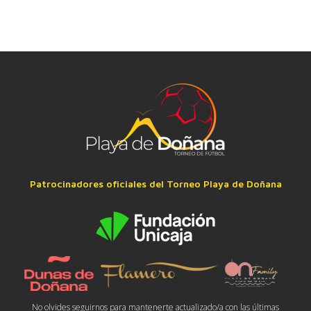
Patrocinadores oficiales del Torneo Playa de Doñana
No olvides seguirnos para mantenerte actualizado/a con las últimas