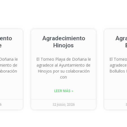
ento
Agradecimiento
Agr
e
Hinojos
 Doñana le
El Torneo Playa de Doñana le
El Torneo
miento de
agradece al Ayuntamiento de
agradece
aboración
Hinojos por su colaboración
Bollullos
con
LEER MÁS »
6
12 junio, 2026