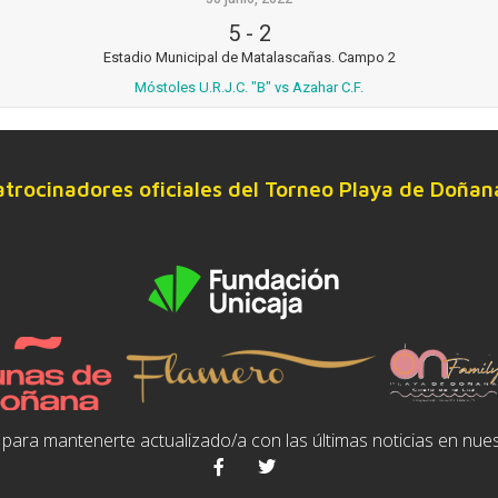
5
-
2
Estadio Municipal de Matalascañas. Campo 2
Móstoles U.R.J.C. "B" vs Azahar C.F.
atrocinadores oficiales del Torneo Playa de Doñan
para mantenerte actualizado/a con las últimas noticias en nues