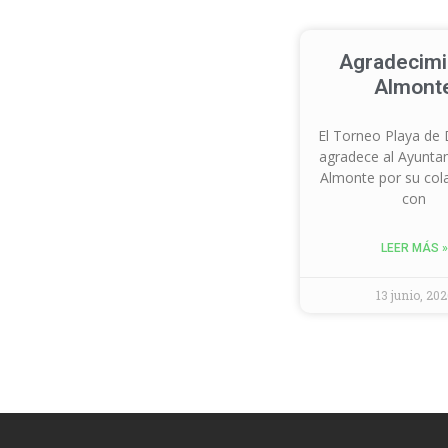
Agradecimi
Almont
El Torneo Playa de
agradece al Ayunta
Almonte por su col
con
LEER MÁS »
13 junio, 202