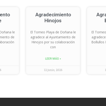
ento
Agradecimiento
Agr
e
Hinojos
 Doñana le
El Torneo Playa de Doñana le
El Torneo
miento de
agradece al Ayuntamiento de
agradece
aboración
Hinojos por su colaboración
Bollullos
con
LEER MÁS »
6
12 junio, 2026