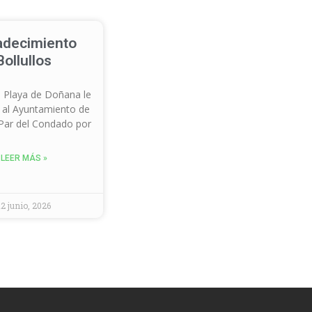
adecimiento
Bollullos
 Playa de Doñana le
 al Ayuntamiento de
 Par del Condado por
LEER MÁS »
12 junio, 2026