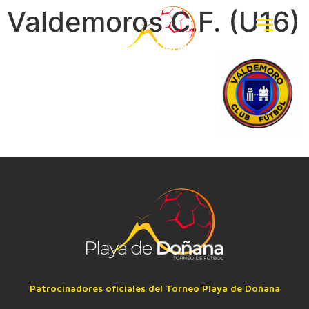
Valdemoros C.F. (U16)
Patrocinadores oficiales del Torneo Playa de Doñana