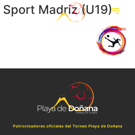
Sport Madriz (U19)
Patrocinadores oficiales del Torneo Playa de Doñana