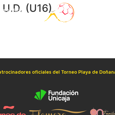
 U.D. (U16)
Calendario
Estancia
atrocinadores oficiales del Torneo Playa de Doñan