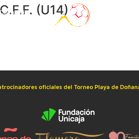
C.F.F. (U14)
Calendario
Estancia
atrocinadores oficiales del Torneo Playa de Doñan