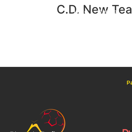
C.D. New Te
Inicio
Torneo
P