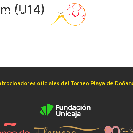
am (U14)
Calendario
Estancia
atrocinadores oficiales del Torneo Playa de Doñan