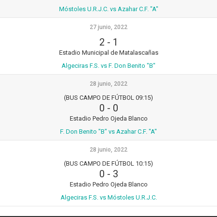
Móstoles U.R.J.C. vs Azahar C.F. "A"
27 junio, 2022
2
-
1
Estadio Municipal de Matalascañas
Algeciras F.S. vs F. Don Benito "B"
28 junio, 2022
(BUS CAMPO DE FÚTBOL 09:15)
0
-
0
Estadio Pedro Ojeda Blanco
F. Don Benito "B" vs Azahar C.F. "A"
28 junio, 2022
(BUS CAMPO DE FÚTBOL 10:15)
0
-
3
Estadio Pedro Ojeda Blanco
Algeciras F.S. vs Móstoles U.R.J.C.